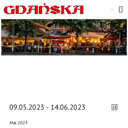
Search
Veranstaltungen
09.05.2023
 - 
14.06.2023
A
V
L
e
D
n
i
a
s
Mai 2023
r
s
t