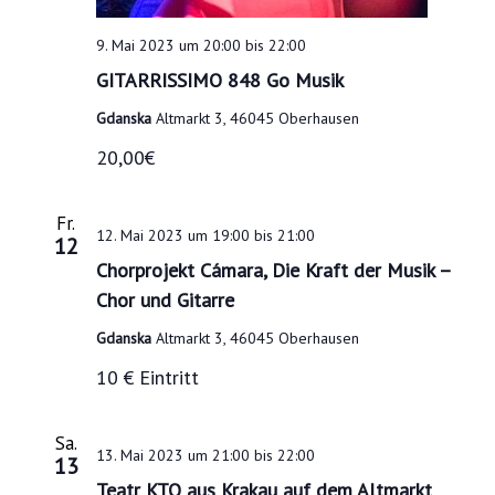
a
c
t
9. Mai 2023 um 20:00
bis
22:00
h
i
GITARRISSIMO 848 Go Musik
t
o
Gdanska
Altmarkt 3, 46045 Oberhausen
e
n
20,00€
n
-
Fr.
N
12. Mai 2023 um 19:00
bis
21:00
12
a
Chorprojekt Cámara, Die Kraft der Musik –
Chor und Gitarre
v
i
Gdanska
Altmarkt 3, 46045 Oberhausen
g
10 € Eintritt
a
Sa.
t
13. Mai 2023 um 21:00
bis
22:00
13
i
Teatr KTO aus Krakau auf dem Altmarkt