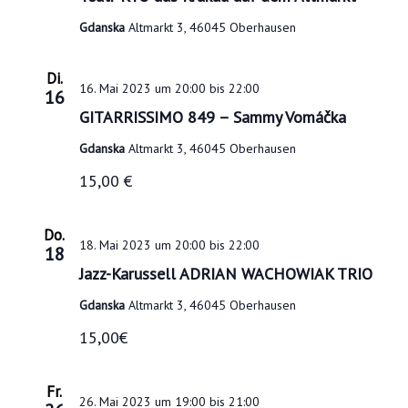
o
Gdanska
Altmarkt 3, 46045 Oberhausen
n
Di.
16. Mai 2023 um 20:00
bis
22:00
16
GITARRISSIMO 849 – Sammy Vomáčka
Gdanska
Altmarkt 3, 46045 Oberhausen
15,00 €
Do.
18. Mai 2023 um 20:00
bis
22:00
18
Jazz-Karussell ADRIAN WACHOWIAK TRIO
Gdanska
Altmarkt 3, 46045 Oberhausen
15,00€
Fr.
26. Mai 2023 um 19:00
bis
21:00