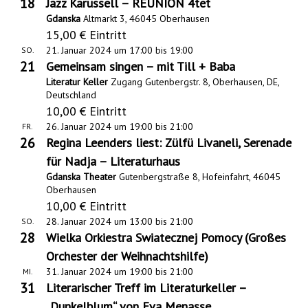
18
Jazz Karussell – REUNION 4tet
-
u
Gdanska
Altmarkt 3, 46045 Oberhausen
N
n
15,00 € Eintritt
g
21. Januar 2024 um 17:00
bis
19:00
a
SO.
21
Gemeinsam singen – mit Till + Baba
A
v
Literatur Keller
Zugang Gutenbergstr. 8, Oberhausen, DE,
n
Deutschland
i
10,00 € Eintritt
s
g
26. Januar 2024 um 19:00
bis
21:00
FR.
i
26
Regina Leenders liest: Zülfü Livaneli, Serenade
a
für Nadja – Literaturhaus
c
t
Gdanska Theater
Gutenbergstraße 8, Hofeinfahrt, 46045
h
Oberhausen
i
t
10,00 € Eintritt
o
28. Januar 2024 um 13:00
bis
21:00
SO.
e
28
Wielka Orkiestra Swiatecznej Pomocy (Großes
n
n
Orchester der Weihnachtshilfe)
-
31. Januar 2024 um 19:00
bis
21:00
MI.
31
Literarischer Treff im Literaturkeller –
N
„Dunkelblum“ von Eva Menasse