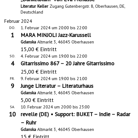
a
Literatur Keller
Zugang Gutenbergstr. 8, Oberhausen, DE,
Deutschland
v
Februar 2024
i
1. Februar 2024 um 20:00
bis
22:00
DO.
g
1
MARA MINJOLI Jazz-Karussell
Gdanska
Altmarkt 3, 46045 Oberhausen
a
15,00 € Eintritt
t
4. Februar 2024 um 19:00
bis
22:00
SO.
i
4
Gitarrissimo 867 – 20 Jahre Gitarrissimo
25,00 € Eintritt
o
9. Februar 2024 um 19:00
bis
21:00
FR.
n
9
Junge Literatur – Literaturhaus
Gdanska
Altmarkt 3, 46045 Oberhausen
5,00 € Eintritt
10. Februar 2024 um 20:00
bis
23:00
SA.
10
revelle (DE) • Support: BUKET – Indie – Radar
– Ruhr
Gdanska
Altmarkt 3, 46045 Oberhausen
15 € Eintritt