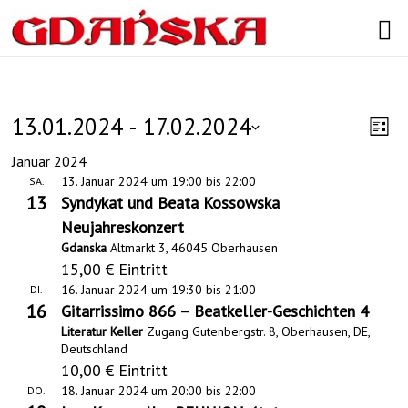
Search
Veranstaltungen
13.01.2024
 - 
17.02.2024
A
V
L
D
e
i
n
Januar 2024
a
s
13. Januar 2024 um 19:00
bis
22:00
SA.
r
t
s
t
13
Syndykat und Beata Kossowska
u
a
e
i
m
Neujahreskonzert
n
w
Gdanska
Altmarkt 3, 46045 Oberhausen
c
ä
15,00 € Eintritt
s
h
h
16. Januar 2024 um 19:30
bis
21:00
DI.
l
t
16
Gitarrissimo 866 – Beatkeller-Geschichten 4
e
t
a
Literatur Keller
Zugang Gutenbergstr. 8, Oberhausen, DE,
n
e
Deutschland
.
l
10,00 € Eintritt
n
t
18. Januar 2024 um 20:00
bis
22:00
DO.