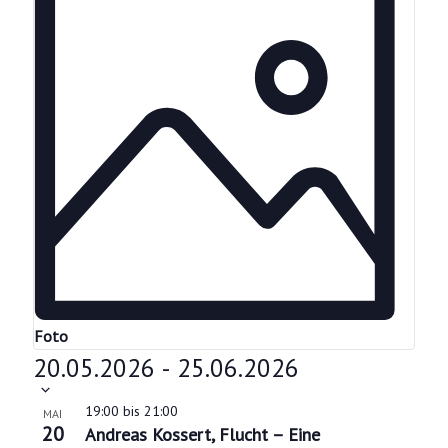
Foto
D
20.05.2026
-
25.06.2026
a
t
L
19:00
bis
21:00
MAI
u
20
Andreas Kossert, Flucht – Eine
i
m