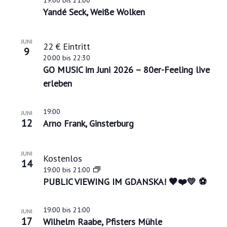
Yandé Seck, Weiße Wolken
JUNI
22 € Eintritt
9
20:00
bis
22:30
GO MUSIC im Juni 2026 – 80er-Feeling live
erleben
19:00
JUNI
12
Arno Frank, Ginsterburg
JUNI
Kostenlos
14
19:00
bis
21:00
PUBLIC VIEWING IM GDANSKA! 🖤❤️💛 ⚽
19:00
bis
21:00
JUNI
17
Wilhelm Raabe, Pfisters Mühle