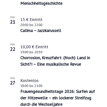
a
Menschheitsgeschichte
s
u
s
t
w
MAI
15 € Eintritt
21
ä
o
20:00
bis
22:00
h
Calima – Jazzkarussell
f
l
e
e
n
MAI
.
10,00 € Eintritt
v
22
19:00
bis
20:30
e
Chorrosion, Kreuzfahrt: (Noch) Land in
Sicht?! – Eine musikalische Revue
n
t
MAI
Kostenlos
s
27
18:00
bis
21:00
i
Frauengesundheitstage 2026: Surfen auf
n
der Hitzewelle – ein lockerer Streifzug
durch die Wechseljahre