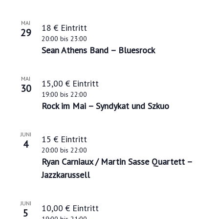
P
h
MAI
18 € Eintritt
29
o
20:00
bis
23:00
t
Sean Athens Band – Bluesrock
o
MAI
15,00 € Eintritt
V
30
19:00
bis
22:00
i
Rock im Mai – Syndykat und Szkuo
e
w
JUNI
15 € Eintritt
4
20:00
bis
22:00
Ryan Carniaux / Martin Sasse Quartett –
Jazzkarussell
JUNI
10,00 € Eintritt
5
19:00
bis
21:00