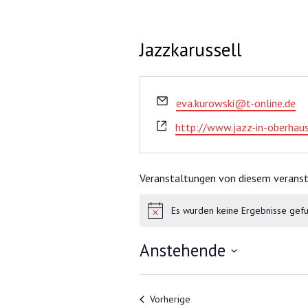
Jazzkarussell
E
eva.kurowski@t-online.de
m
W
http://www.jazz-in-oberhau
a
e
i
b
l
s
Veranstaltungen von diesem veranst
e
Es wurden keine Ergebnisse gef
i
H
t
i
n
e
Anstehende
w
e
D
i
a
s
t
Veranstaltungen
Vorherige