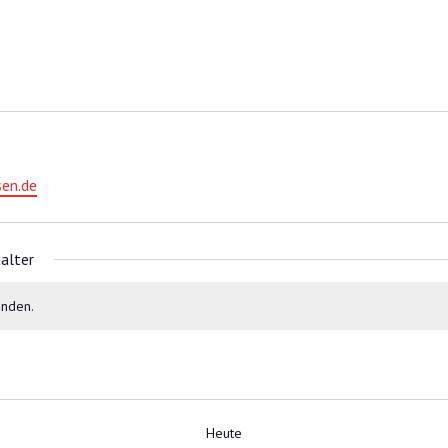
sen.de
alter
unden.
Heute